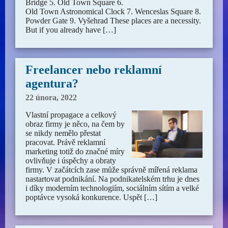
Bridge 5. Old Town Square 6.
Old Town Astronomical Clock 7. Wenceslas Square 8.
Powder Gate 9. Vyšehrad These places are a necessity.
But if you already have […]
Freelancer nebo reklamní
agentura?
22 února, 2022
Vlastní propagace a celkový
obraz firmy je něco, na čem by
se nikdy nemělo přestat
pracovat. Právě reklamní
marketing totiž do značné míry
ovlivňuje i úspěchy a obraty
firmy. V začátcích zase může správně mířená reklama
nastartovat podnikání. Na podnikatelském trhu je dnes
i díky moderním technologiím, sociálním sítím a velké
poptávce vysoká konkurence. Uspět […]