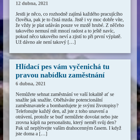
12 dubna, 2021
Jestli je něco, co rozhodně zajímá každého pracujícího
člověka, pak je to čistá mzda. Jistě i vy moc dobře víte,
že vždy je plat udáván pouze ve mzdě hrubé. Z něčeho
takového nemusí mít mnozí radost a to ještě navíc,
pokud něco takového neví a zjistí to při první výplatě.
Už dávno ale není takový […]
Hlídací pes vám vyčenichá tu
pravou nabídku zaměstnání
6 dubna, 2021
Nemůžete sehnat zaměstnání ve vaší lokalitě ať se
snažíte jak snažíte. Oběháváte potencionální
zaměstnavatele a bombardujete je svými životopisy?
Telefonujte každý den, až jste z toho unavení a
otrávení, protože se buď nemůžete dovolat nebo jste
zrovna kápli na personalistu, který neměl svůj den?
Pak už neplýtvejte vaším drahocenným časem. I když
jste doma a […]