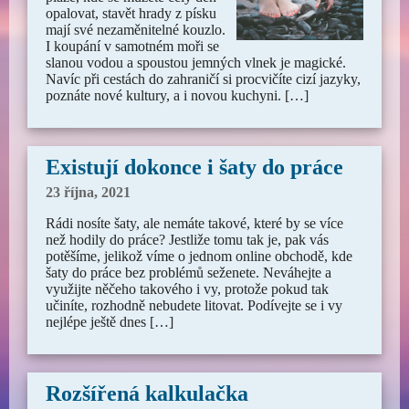
opalovat, stavět hrady z písku
mají své nezaměnitelné kouzlo.
I koupání v samotném moři se
slanou vodou a spoustou jemných vlnek je magické.
Navíc při cestách do zahraničí si procvičíte cizí jazyky,
poznáte nové kultury, a i novou kuchyni. […]
Existují dokonce i šaty do práce
23 října, 2021
Rádi nosíte šaty, ale nemáte takové, které by se více
než hodily do práce? Jestliže tomu tak je, pak vás
potěšíme, jelikož víme o jednom online obchodě, kde
šaty do práce bez problémů seženete. Neváhejte a
využijte něčeho takového i vy, protože pokud tak
učiníte, rozhodně nebudete litovat. Podívejte se i vy
nejlépe ještě dnes […]
Rozšířená kalkulačka