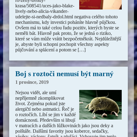
ro-zeny-trendy-
krasa/508541/uces-jako-blake-
lively-nebo-alicia-vikander-
udelejte-si-nedbaly-drdol.html negativa celého tohoto
mechanismu, kdy investici poháníte hlavně půjčkou.
Ovšem má to také celou řadu pozitiv, kterých byste se
neměli bát. Hlavně pak proto, že se jedná o riziko,
které se vám může vrátit bezpočetněkrát. Nejdůležitější
je, abyste byli schopni pochopit všechny aspekty
půjčování a splácení a potom se […]
Boj s roztoči nemusí být marný
1 prosince, 2019
Nejsou vidět, ale umí
nepříjemně zkomplikovat
život. Zejména pokud jste
alergičtí nebo astmatici. Řeč je
o roztočích. Líbí se jim v každé
domácnosti. Především si libují
v matracích a dalších lůžkovinách jako jsou deky a
polštáře. Dalšími favority jsou koberce, sedačky,
závěsy, záclony, šatník a plyšáci. Vyhovuje jim teplo,