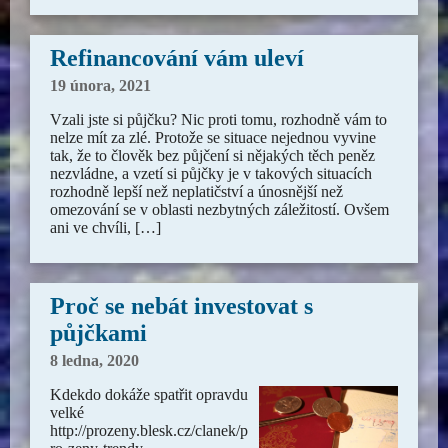
Refinancování vám uleví
19 února, 2021
Vzali jste si půjčku? Nic proti tomu, rozhodně vám to
nelze mít za zlé. Protože se situace nejednou vyvine
tak, že to člověk bez půjčení si nějakých těch peněz
nezvládne, a vzetí si půjčky je v takových situacích
rozhodně lepší než neplatičství a únosnější než
omezování se v oblasti nezbytných záležitostí. Ovšem
ani ve chvíli, […]
Proč se nebát investovat s
půjčkami
8 ledna, 2020
Kdekdo dokáže spatřit opravdu
velké
http://prozeny.blesk.cz/clanek/p