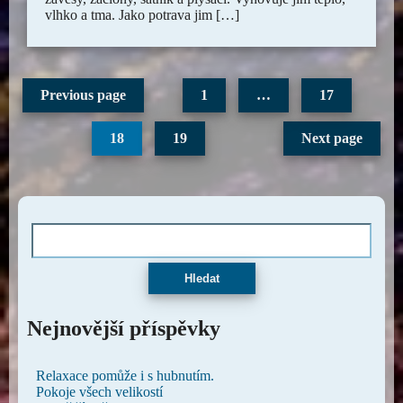
vlhko a tma. Jako potrava jim […]
Previous page
1
…
17
18
19
Next page
Hledat
Nejnovější příspěvky
Relaxace pomůže i s hubnutím.
Pokoje všech velikostí