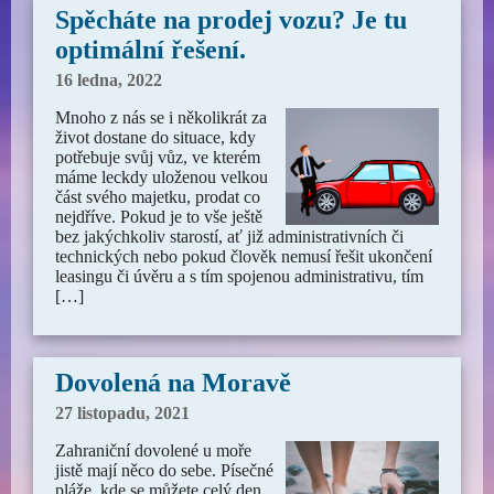
Spěcháte na prodej vozu? Je tu
optimální řešení.
16 ledna, 2022
Mnoho z nás se i několikrát za
život dostane do situace, kdy
potřebuje svůj vůz, ve kterém
máme leckdy uloženou velkou
část svého majetku, prodat co
nejdříve. Pokud je to vše ještě
bez jakýchkoliv starostí, ať již administrativních či
technických nebo pokud člověk nemusí řešit ukončení
leasingu či úvěru a s tím spojenou administrativu, tím
[…]
Dovolená na Moravě
27 listopadu, 2021
Zahraniční dovolené u moře
jistě mají něco do sebe. Písečné
pláže, kde se můžete celý den