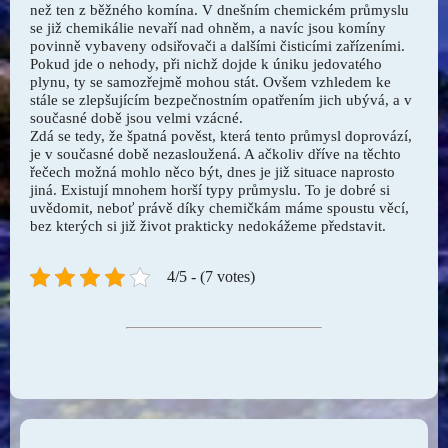
než ten z běžného komína. V dnešním chemickém průmyslu
se již chemikálie nevaří nad ohněm, a navíc jsou komíny
povinně vybaveny odsiřovači a dalšími čisticími zařízeními.
Pokud jde o nehody, při nichž dojde k úniku jedovatého
plynu, ty se samozřejmě mohou stát. Ovšem vzhledem ke
stále se zlepšujícím bezpečnostním opatřením jich ubývá, a v
současné době jsou velmi vzácné.
Zdá se tedy, že špatná pověst, která tento průmysl doprovází,
je v současné době nezasloužená. A ačkoliv dříve na těchto
řečech možná mohlo něco být, dnes je již situace naprosto
jiná. Existují mnohem horší typy průmyslu. To je dobré si
uvědomit, neboť právě díky chemičkám máme spoustu věcí,
bez kterých si již život prakticky nedokážeme představit.
4/5 - (7 votes)