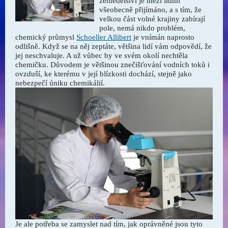
zemědělství je mezi lidmi
všeobecně přijímáno, a s tím, že
velkou část volné krajiny zabírají
pole, nemá nikdo problém,
chemický průmysl
Schoeller Allibert
je vnímán naprosto
odlišně.
Když se na něj zeptáte, většina lidí vám odpovědí, že
jej neschvaluje. A už vůbec by ve svém okolí nechtěla
chemičku. Důvodem je většinou znečišťování vodních toků i
ovzduší, ke kterému v její blízkosti dochází, stejně jako
nebezpečí úniku chemikálií.
Je ale potřeba se zamyslet nad tím, jak oprávněné jsou tyto