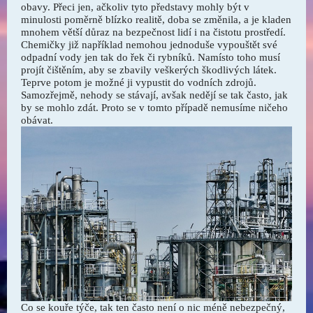
obavy. Přeci jen, ačkoliv tyto představy mohly být v
minulosti poměrně blízko realitě, doba se změnila, a je kladen
mnohem větší důraz na bezpečnost lidí i na čistotu prostředí.
Chemičky již například nemohou jednoduše vypouštět své
odpadní vody jen tak do řek či rybníků. Namísto toho musí
projít čištěním, aby se zbavily veškerých škodlivých látek.
Teprve potom je možné ji vypustit do vodních zdrojů.
Samozřejmě, nehody se stávají, avšak nedějí se tak často, jak
by se mohlo zdát. Proto se v tomto případě nemusíme ničeho
obávat.
Co se kouře týče, tak ten často není o nic méně nebezpečný,