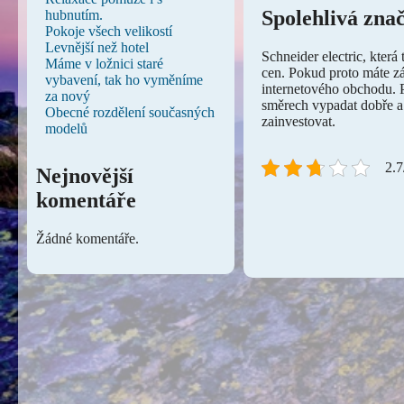
Spolehlivá zna
hubnutím.
Pokoje všech velikostí
Levnější než hotel
Schneider electric, která
Máme v ložnici staré
cen. Pokud proto máte zá
vybavení, tak ho vyměníme
internetového obchodu. P
za nový
směrech vypadat dobře a 
Obecné rozdělení současných
zainvestovat.
modelů
2.7
Nejnovější
komentáře
Žádné komentáře.