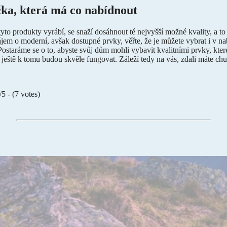
čka, která má co nabídnout
 tyto produkty vyrábí, se snaží dosáhnout té nejvyšší možné kvality, a t
jem o moderní, avšak dostupné prvky, věřte, že je můžete vybrat i v n
ostaráme se o to, abyste svůj dům mohli vybavit kvalitními prvky, kte
ještě k tomu budou skvěle fungovat. Záleží tedy na vás, zdali máte ch
/5 - (7 votes)