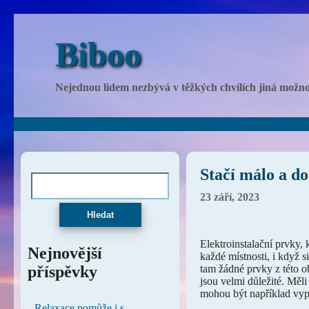
Biboo
Nejednou lidem nezbývá v těžkých chvílích jiná možnost
Stačí málo a d
23 září, 2023
Hledat
Elektroinstalační prvky,
Nejnovější
každé místnosti, i když s
příspěvky
tam žádné prvky z této ob
jsou velmi důležité. Měl
mohou být například
vyp
Relaxace pomůže i s