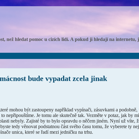
, než hledat pomoc u cizích lidí. A pokud ji hledají na internetu,
omácnost bude vypadat zcela jinak
 které mohou být zastoupeny například vypínači, zásuvkami a podobně, 
i to nepřipouštíme. Je tomu ale skutečně tak. Vezměte v potaz, jak by 
lasti nebyly. Zajisté by to bylo opravdu o něčem jiném. Nyní už víte, ž
i byste tedy věnovat podstatnou část svého času tomu, že vyberete ty ne
ínače unica
, které se řadí mezi jedničku na trhu.