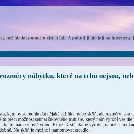
, než hledat pomoc u cizích lidí. A pokud ji hledají na internetu,
 rozměry nábytku, které na trhu nejsou, ne
o, kam by se mohla dát nějaká skříňka, nebo skříň, ale rozměry jsou ta
e tu přeci možnost sehnat šikovného truhláře, který nám vyrobí vše dle
, které máme v bytě volné. Když už si jí dáme vyrobit, nabízí se možnos
dobně. Na skříň je možné i namontovat zrcadlo.