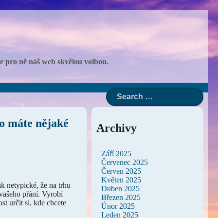
 je pro ně náš web skvělou volbou.
bo máte nějaké
Archivy
Září 2025
Červenec 2025
Červen 2025
Květen 2025
k netypické, že na trhu
Duben 2025
 vašeho přání. Vyrobí
Březen 2025
t určit si, kde chcete
Únor 2025
Leden 2025