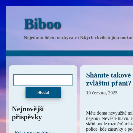
Biboo
Nejednou lidem nezbývá v těžkých chvílích jiná možnost
Sháníte takové
zvláštní přání?
Hledat
10 června, 2025
Nejnovější
Máte doma nevyužité míst
příspěvky
nejsou? Nevěšte hlavu. J
skříň podle rozměrů místa
police, kde zásuvky a po
Relaxace pomůže i s