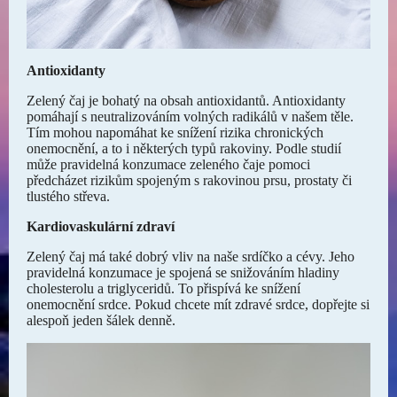
Antioxidanty
Zelený čaj je bohatý na obsah antioxidantů. Antioxidanty
pomáhají s neutralizováním volných radikálů v našem těle.
Tím mohou napomáhat ke snížení rizika chronických
onemocnění, a to i některých typů rakoviny. Podle studií
může pravidelná konzumace zeleného čaje pomoci
předcházet rizikům spojeným s rakovinou prsu, prostaty či
tlustého střeva.
Kardiovaskulární zdraví
Zelený čaj má také dobrý vliv na naše srdíčko a cévy. Jeho
pravidelná konzumace je spojená se snižováním hladiny
cholesterolu a triglyceridů. To přispívá ke snížení
onemocnění srdce. Pokud chcete mít zdravé srdce, dopřejte si
alespoň jeden šálek denně.