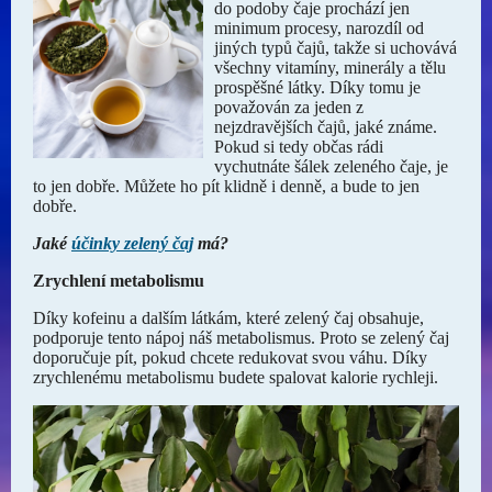
do podoby čaje prochází jen
minimum procesy, narozdíl od
jiných typů čajů, takže si uchovává
všechny vitamíny, minerály a tělu
prospěšné látky. Díky tomu je
považován za jeden z
nejzdravějších čajů, jaké známe.
Pokud si tedy občas rádi
vychutnáte šálek zeleného čaje, je
to jen dobře. Můžete ho pít klidně i denně, a bude to jen
dobře.
Jaké
účinky zelený čaj
má?
Zrychlení metabolismu
Díky kofeinu a dalším látkám, které zelený čaj obsahuje,
podporuje tento nápoj náš metabolismus. Proto se zelený čaj
doporučuje pít, pokud chcete redukovat svou váhu. Díky
zrychlenému metabolismu budete spalovat kalorie rychleji.