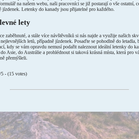
rmulář na našem webu, naši pracovníci se již postarají o vše ostatní, co
ké jízdenek. Letenky do kanady jsou přijatelné pro každého.
levné lety
ice zaběhnuté, a stále více návštěvníků si nás najde a využije našich sk
nejlevnějších letů, případně jízdenek. Posaďte se pohodlně do letadla,
uací, kdy se vám opravdu nemusí podařit naleznout ideální
letenky do k
 do Asie, do Austrálie a prohlédnout si taková krásná místa, která pro vá
ajně přemýšleli.
/5 - (15 votes)