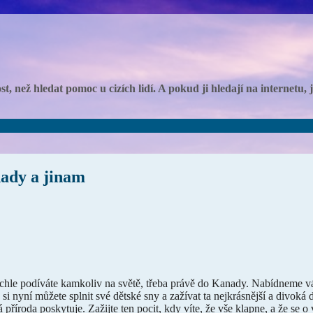
, než hledat pomoc u cizích lidí. A pokud ji hledají na internetu,
ady a jinam
chle podíváte kamkoliv na světě, třeba právě do Kanady. Nabídneme v
 si nyní můžete splnit své dětské sny a zažívat ta nejkrásnější a divoká d
příroda poskytuje. Zažijte ten pocit, kdy víte, že vše klapne, a že se o