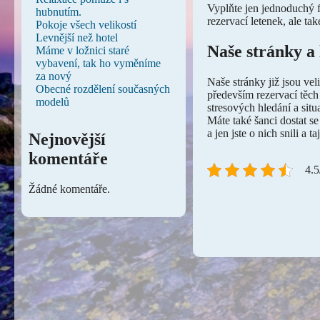
Vyplňte jen jednoduchý fo
hubnutím.
rezervací letenek, ale ta
Pokoje všech velikostí
Levnější než hotel
Naše stránky a 
Máme v ložnici staré
vybavení, tak ho vyměníme
za nový
Naše stránky již jsou vel
Obecné rozdělení současných
především rezervací těch 
modelů
stresových hledání a sit
Máte také šanci dostat se
a jen jste o nich snili a t
Nejnovější
komentáře
4.5
Žádné komentáře.