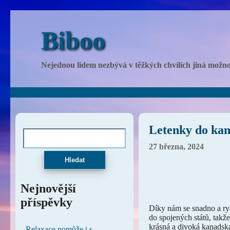
Biboo
Nejednou lidem nezbývá v těžkých chvílích jiná možnost
Letenky do kan
27 března, 2024
Hledat
Nejnovější
příspěvky
Díky nám se snadno a ry
do spojených států, takže
krásná a divoká kanadská 
Relaxace pomůže i s