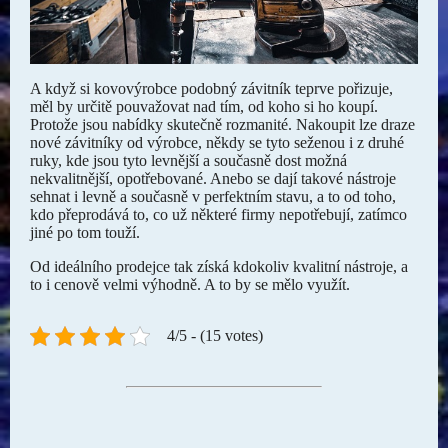
A když si kovovýrobce podobný závitník teprve pořizuje,
měl by určitě pouvažovat nad tím, od koho si ho koupí.
Protože jsou nabídky skutečně rozmanité. Nakoupit lze draze
nové závitníky od výrobce, někdy se tyto seženou i z druhé
ruky, kde jsou tyto levnější a současně dost možná
nekvalitnější, opotřebované. Anebo se dají takové nástroje
sehnat i levně a současně v perfektním stavu, a to od toho,
kdo přeprodává to, co už některé firmy nepotřebují, zatímco
jiné po tom touží.
Od ideálního prodejce tak získá kdokoliv kvalitní nástroje, a
to i cenově velmi výhodně. A to by se mělo využít.
4/5 - (15 votes)