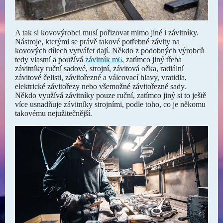
A tak si kovovýrobci musí pořizovat mimo jiné i závitníky.
Nástroje, kterými se právě takové potřebné závity na
kovových dílech vytvářet dají. Někdo z podobných výrobců
tedy vlastní a používá
závitník m6
, zatímco jiný třeba
závitníky ruční sadové, strojní, závitová očka, radiální
závitové čelisti, závitořezné a válcovací hlavy, vratidla,
elektrické závitořezy nebo všemožné závitořezné sady.
Někdo využívá závitníky pouze ruční, zatímco jiný si to ještě
více usnadňuje závitníky strojními, podle toho, co je někomu
takovému nejužitečnější.