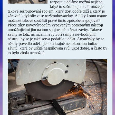
rozpojit, uděláme možná nejlépe,
když to sešroubujeme. Protože je
takové sešroubování spojem, který dost dobře drží a který je
zároveň kdykoliv zase rozšroubovatelný. A díky komu máme
možnost takové součásti právě tímto způsobem spojovat?
Přece díky kovovýrobcům vybaveným potřebnými nástroji
umožňujícími jim na tom spojovaném řezat závity. Takové
závity se totiž na ničem nevytvoří samy a nevhodnými
nástroji by se je také sotva podařilo udělat. Amatérsky by se
někdy povedlo udělat jenom krajně nedokonalou imitaci
závitů, která by určitě nesplňovala svůj úkol dobře, a často by
to bylo zhola nemožné.