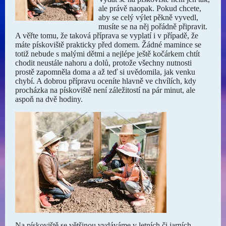
ale právě naopak. Pokud chcete,
aby se celý výlet pěkně vyvedl,
musíte se na něj pořádně připravit.
A věřte tomu, že taková příprava se vyplatí i v případě, že
máte pískoviště prakticky před domem. Žádné mamince se
totiž nebude s malými dětmi a nejlépe ještě kočárkem chtít
chodit neustále nahoru a dolů, protože všechny nutnosti
prostě zapomněla doma a až teď si uvědomila, jak venku
chybí. A dobrou přípravu oceníte hlavně ve chvílích, kdy
procházka na pískoviště není záležitostí na pár minut, ale
aspoň na dvě hodiny.
Na pískoviště se většinou vydáváme v letních či jarních