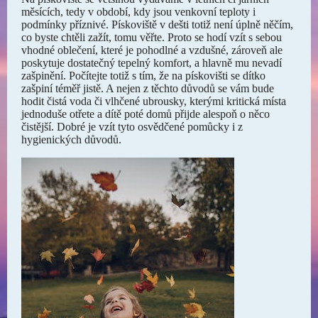
měsících, tedy v období, kdy jsou venkovní teploty i
podmínky příznivé. Pískoviště v dešti totiž není úplně něčím,
co byste chtěli zažít, tomu věřte. Proto se hodí vzít s sebou
vhodné oblečení, které je pohodlné a vzdušné, zároveň ale
poskytuje dostatečný tepelný komfort, a hlavně mu nevadí
zašpinění. Počítejte totiž s tím, že na pískovišti se dítko
zašpiní téměř jistě. A nejen z těchto důvodů se vám bude
hodit čistá voda či vlhčené ubrousky, kterými kritická místa
jednoduše otřete a dítě poté domů přijde alespoň o něco
čistější. Dobré je vzít tyto osvědčené pomůcky i z
hygienických důvodů.