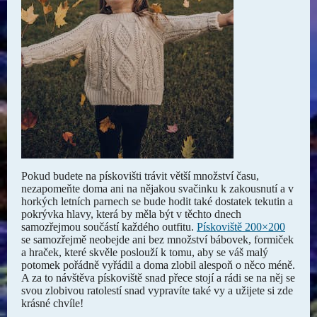
Pokud budete na pískovišti trávit větší množství času,
nezapomeňte doma ani na nějakou svačinku k zakousnutí a v
horkých letních parnech se bude hodit také dostatek tekutin a
pokrývka hlavy, která by měla být v těchto dnech
samozřejmou součástí každého outfitu.
Pískoviště 200×200
se samozřejmě neobejde ani bez množství bábovek, formiček
a hraček, které skvěle poslouží k tomu, aby se váš malý
potomek pořádně vyřádil a doma zlobil alespoň o něco méně.
A za to návštěva pískoviště snad přece stojí a rádi se na něj se
svou zlobivou ratolestí snad vypravíte také vy a užijete si zde
krásné chvíle!