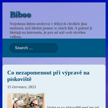
Biboo
Nejednou lidem nezbývá v těžkých chvílích jiná
možnost, než hledat pomoc u cizích lidí. A pokud ji
hledají na internetu, je pro ně náš web skvělou
volbou.
Co nezapomenout při výpravě na
pískoviště
15 července, 2023
Vydat se na pískoviště není jen tak,